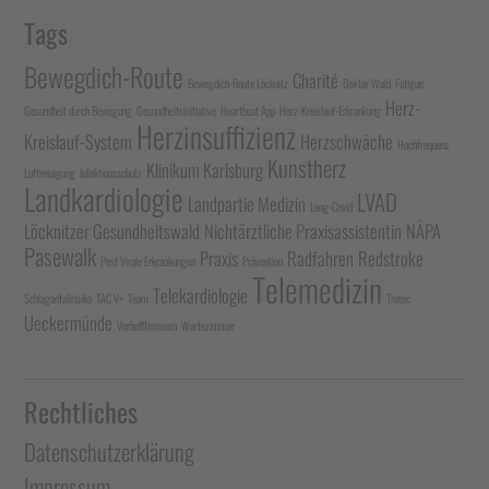
Tags
Bewegdich-Route
Charité
Bewegdich-Route Löcknitz
Doktor Wald
Fatigue
Herz-
Gesundheit durch Bewegung
Gesundheitsinitiative
Heartbeat App
Herz-Kreislauf-Erkrankung
Herzinsuffizienz
Kreislauf-System
Herzschwäche
Hochfrequenz
Kunstherz
Klinikum Karlsburg
Luftreinigung
Infektionsschutz
Landkardiologie
LVAD
Landpartie Medizin
Long-Covid
Löcknitzer Gesundheitswald
Nichtärztliche Praxisassistentin
NÄPA
Pasewalk
Praxis
Radfahren
Redstroke
Post Virale Erkrankungen
Prävention
Telemedizin
Telekardiologie
Schlaganfallrisiko
TAC V+
Team
Trotec
Ueckermünde
Vorhofflimmern
Wartezimmer
Rechtliches
Datenschutzerklärung
Impressum