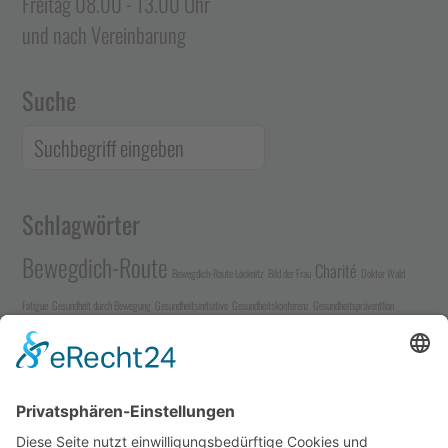
Freitag 08.00 - 13.00 Uhr
und nach Vereinbarung
Suche
Schlagwörter
Bewegdich-Route
Charité
Bewegdich-Route Löcknitz
Bild der Frau
Doktor Wald
Fatigue
Gesundheit durch Bewegung
Gesundheitsinitiative
Gesundheitskonferenz
Gesundheitspräventlion
Herz-Kreislauf-
Gesundheitsversorgung auf dem Land
Heartbeat App
Herz-Kreislauf-Erkrankung
Herzinsuffizienz
System
Herzschwäche
Hochfrequenz Luftreinigung
Landkardiologie
Kunstherz
Klinikum Karlsburg
Infektionsschutz
LVAD
Landpartie Medizin
Löcknitzer Gesundheitswald
Long-Covid