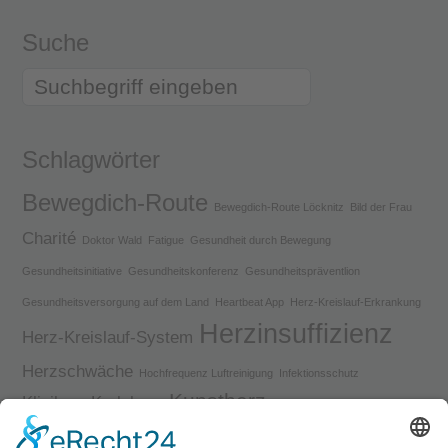
Suche
Schlagwörter
Bewegdich-Route
Bewegdich-Route Löcknitz
Bild der Frau
Charité
Doktor Wald
Fatigue
Gesundheit durch Bewegung
Gesundheitsinitiative
Gesundheitskonferenz
Gesundheitspräventlion
Gesundheitsversorgung auf dem Land
Heartbeat App
Herz-Kreislauf-Erkrankung
Herzinsuffizienz
Herz-Kreislauf-System
Herzschwäche
Hochfrequenz Luftreinigung
Infektionsschutz
Kunstherz
Klinikum Karlsburg
Landkardiologie
Landpartie Medizin
Long-Covid