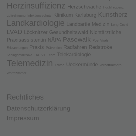
Herzinsuffizienz
Herzschwäche
Hochfrequenz
Kunstherz
Klinikum Karlsburg
Luftreinigung
Infektionsschutz
Landkardiologie
Landpartie Medizin
Long-Covid
LVAD
Löcknitzer Gesundheitswald
Nichtärztliche
Pasewalk
Praxisassistentin
NÄPA
Post Virale
Praxis
Radfahren
Redstroke
Erkrankungen
Prävention
Telekardiologie
Schlaganfallrisiko
TAC V+
Team
Telemedizin
Ueckermünde
Trotec
Vorhofflimmern
Wartezimmer
Rechtliches
Datenschutzerklärung
Impressum