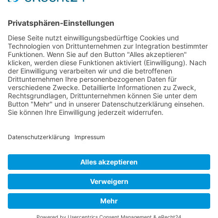
LVAD
Löcknitzer Gesundheitswald
Nichtärztliche
Pasewalk
Praxisassistentin
NÄPA
Post Virale
Praxis
Radfahren
Erkrankungen
Powerband
Prävention
Redstroke
Schlaganfallrisiko
stärkung der Rückenmuskulatur
TAC V+
Telemedizin
Telekardiologie
Team
Theraband
Trotec
Ueckermünde
Vorhofflimmern
Wartezimmer
Kontakt
|
Datenschutzerklärung
|
Impressum
|
Cookie-Einstellungen
© 2020 Dr. med. Chr. Bahr & Kollegen |
WP Theme
by photricity.com
|
NICKIFABRIK®DE Werbeagentur
und Textildruck