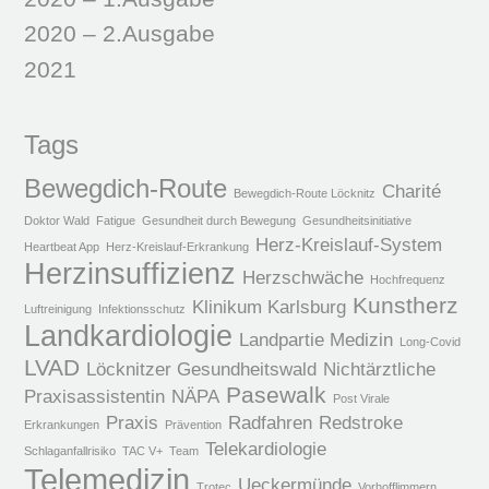
2020 – 2.Ausgabe
2021
Tags
Bewegdich-Route
Charité
Bewegdich-Route Löcknitz
Doktor Wald
Fatigue
Gesundheit durch Bewegung
Gesundheitsinitiative
Herz-Kreislauf-System
Heartbeat App
Herz-Kreislauf-Erkrankung
Herzinsuffizienz
Herzschwäche
Hochfrequenz
Kunstherz
Klinikum Karlsburg
Luftreinigung
Infektionsschutz
Landkardiologie
Landpartie Medizin
Long-Covid
LVAD
Löcknitzer Gesundheitswald
Nichtärztliche
Pasewalk
Praxisassistentin
NÄPA
Post Virale
Praxis
Radfahren
Redstroke
Erkrankungen
Prävention
Telekardiologie
Schlaganfallrisiko
TAC V+
Team
Telemedizin
Ueckermünde
Trotec
Vorhofflimmern