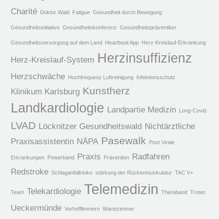
Charité
Doktor Wald
Fatigue
Gesundheit durch Bewegung
Gesundheitsinitiative
Gesundheitskonferenz
Gesundheitspräventlion
Gesundheitsversorgung auf dem Land
Heartbeat App
Herz-Kreislauf-Erkrankung
Herzinsuffizienz
Herz-Kreislauf-System
Herzschwäche
Hochfrequenz Luftreinigung
Infektionsschutz
Kunstherz
Klinikum Karlsburg
Landkardiologie
Landpartie Medizin
Long-Covid
LVAD
Löcknitzer Gesundheitswald
Nichtärztliche
Pasewalk
Praxisassistentin
NÄPA
Post Virale
Praxis
Radfahren
Erkrankungen
Powerband
Prävention
Redstroke
Schlaganfallrisiko
stärkung der Rückenmuskulatur
TAC V+
Telemedizin
Telekardiologie
Team
Theraband
Trotec
Ueckermünde
Vorhofflimmern
Wartezimmer