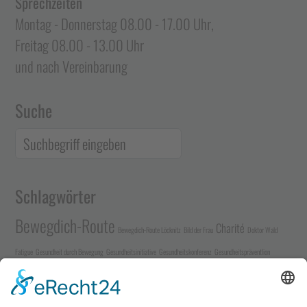
Sprechzeiten
Montag - Donnerstag 08.00 - 17.00 Uhr,
Freitag 08.00 - 13.00 Uhr
und nach Vereinbarung
Suche
Schlagwörter
Bewegdich-Route
Charité
Bewegdich-Route Löcknitz
Bild der Frau
Doktor Wald
Fatigue
Gesundheit durch Bewegung
Gesundheitsinitiative
Gesundheitskonferenz
Gesundheitspräventlion
Herz-Kreislauf-
Gesundheitsversorgung auf dem Land
Heartbeat App
Herz-Kreislauf-Erkrankung
Herzinsuffizienz
System
Herzschwäche
Hochfrequenz Luftreinigung