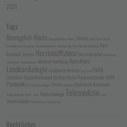
2021
Tags
Bewegdich-Route
Charité
Bewegdich-Route Löcknitz
Doktor Wald
Fatigue
Herz-
Gesundheit durch Bewegung
Gesundheitsinitiative
Heartbeat App
Herz-Kreislauf-Erkrankung
Herzinsuffizienz
Kreislauf-System
Herzschwäche
Hochfrequenz
Kunstherz
Klinikum Karlsburg
Luftreinigung
Infektionsschutz
Landkardiologie
LVAD
Landpartie Medizin
Long-Covid
Löcknitzer Gesundheitswald
Nichtärztliche Praxisassistentin
NÄPA
Pasewalk
Praxis
Radfahren
Redstroke
Post Virale Erkrankungen
Prävention
Telemedizin
Telekardiologie
Schlaganfallrisiko
TAC V+
Team
Trotec
Ueckermünde
Vorhofflimmern
Wartezimmer
Rechtliches