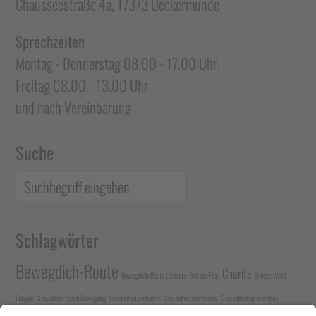
Chausseestraße 4a, 17373 Ueckermünde
Sprechzeiten
Montag - Donnerstag 08.00 - 17.00 Uhr,
Freitag 08.00 - 13.00 Uhr
und nach Vereinbarung
Suche
Schlagwörter
Bewegdich-Route
Charité
Bewegdich-Route Löcknitz
Bild der Frau
Doktor Wald
Fatigue
Gesundheit durch Bewegung
Gesundheitsinitiative
Gesundheitskonferenz
Gesundheitspräventlion