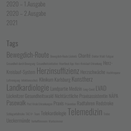
2020 – 1.Ausgabe
2020 – 2.Ausgabe
2021
Tags
Bewegdich-Route
Charité
Bewegdich-Route Löcknitz
Doktor Wald
Fatigue
Herz-
Gesundheit durch Bewegung
Gesundheitsinitiative
Heartbeat App
Herz-Kreislauf-Erkrankung
Herzinsuffizienz
Kreislauf-System
Herzschwäche
Hochfrequenz
Kunstherz
Klinikum Karlsburg
Luftreinigung
Infektionsschutz
Landkardiologie
LVAD
Landpartie Medizin
Long-Covid
Löcknitzer Gesundheitswald
Nichtärztliche Praxisassistentin
NÄPA
Pasewalk
Praxis
Radfahren
Redstroke
Post Virale Erkrankungen
Prävention
Telemedizin
Telekardiologie
Schlaganfallrisiko
TAC V+
Team
Trotec
Ueckermünde
Vorhofflimmern
Wartezimmer