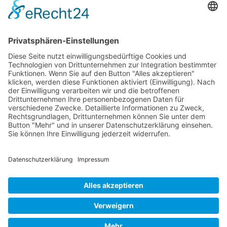
Herz-Kreislauf-
Gesundheitsversorgung auf dem Land
Heartbeat App
Herz-Kreislauf-Erkrankung
Herzinsuffizienz
System
Herzschwäche
Hochfrequenz Luftreinigung
Landkardiologie
Kunstherz
Klinikum Karlsburg
Infektionsschutz
LVAD
Landpartie Medizin
Löcknitzer Gesundheitswald
Long-Covid
Pasewalk
Nichtärztliche Praxisassistentin
NÄPA
Post Virale Erkrankungen
Praxis
Radfahren
Redstroke
Powerband
Prävention
Schlaganfallrisiko
stärkung der
Telemedizin
Telekardiologie
Rückenmuskulatur
TAC V+
Team
Theraband
Trotec
Ueckermünde
Vorhofflimmern
Wartezimmer
Kontakt
|
Datenschutzerklärung
|
Impressum
|
Cookie-
Einstellungen
© 2020 Dr. med. Chr. Bahr & Kollegen |
WP Theme by